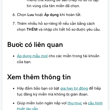
tin vùng của tên miền đã chọn.
Chọn
Lưu
hoặc
Áp dụng
khi hoàn tất.
Thêm nhiều hồ sơ riêng lẻ nếu cần bằng cách
chọn
THÊM
và nhập chi tiết hồ sơ được yêu cầu.
Bước có liên quan
Áp dụng mẫu mới
cho các miền trong tài khoản
của bạn.
Xem thêm thông tin
Hãy đảm bảo bạn có bật
gia hạn tự động
để tiếp
tục đăng ký miền mà không bị gián đoạn.
Giúp miền luôn ngăn nắp với
thư mục
và
cấu hình
thiết lập sẵn
.