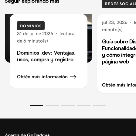
Seguir explorando más
REDES SOCIAL
jul 23, 2026
·
l
DOMINIOS
minuto(s)
31 de jul de 2026
·
lectura
de 6 minuto(s)
Guía sobre Di
Funcionalidad
Dominios .dev: Ventajas,
y cómo integra
usos, compra y registro
página web
Obtén más información
Obtén más info
Acerca de GoDaddy