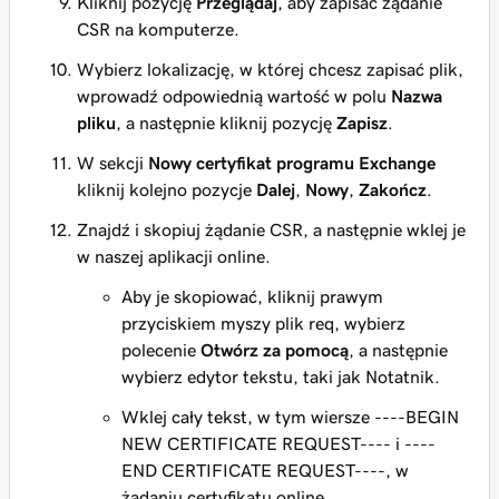
Kliknij pozycję
Przeglądaj
, aby zapisać żądanie
CSR na komputerze.
Wybierz lokalizację, w której chcesz zapisać plik,
wprowadź odpowiednią wartość w polu
Nazwa
pliku
, a następnie kliknij pozycję
Zapisz
.
W sekcji
Nowy certyfikat programu Exchange
kliknij kolejno pozycje
Dalej
,
Nowy
,
Zakończ
.
Znajdź i skopiuj żądanie CSR, a następnie wklej je
w naszej aplikacji online.
Aby je skopiować, kliknij prawym
przyciskiem myszy plik req, wybierz
polecenie
Otwórz za pomocą
, a następnie
wybierz edytor tekstu, taki jak Notatnik.
Wklej cały tekst, w tym wiersze ----BEGIN
NEW CERTIFICATE REQUEST---- i ----
END CERTIFICATE REQUEST----, w
żądaniu certyfikatu online.