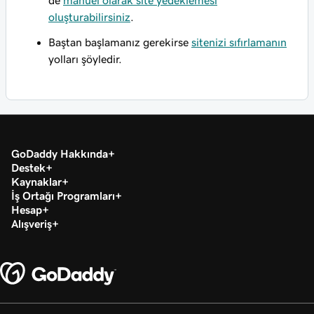
de
manuel olarak site yedeklemesi
oluşturabilirsiniz
.
Baştan başlamanız gerekirse
sitenizi sıfırlamanın
yolları şöyledir.
GoDaddy Hakkında
Destek
Kaynaklar
İş Ortağı Programları
Hesap
Alışveriş