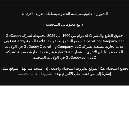
الشؤون القانونية
سياسة الخصوصية
ملفات تعريف الارتباط
لا تبِع معلوماتي الشخصية
حقوق الطبع والنشر © للأعوام من 1999 إلى 2026 محفوظة لشركة GoDaddy
Operating Company, LLC. جميع الحقوق محفوظة. علامة الكلمة GoDaddy هي
علامة تجارية مسجلة لشركة GoDaddy Operating Company, LLC في الولايات
المتحدة والبلدان الأخرى. الشعار "GO" عبارة عن علامة تجارية مسجلة لشركة
GoDaddy.com LLC في الولايات المتحدة.
يخضع استخدام هذا الموقع لشروط استخدام واضحة. إن استخدامك لهذا الموقع يمثل
إشارةً إلى موافقتك على الالتزام بهذه
الشروط العامة للخدمة
.