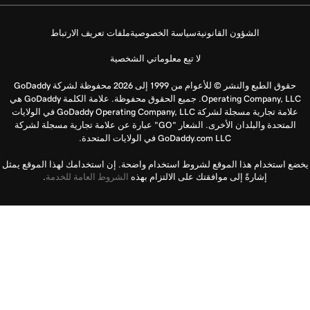
الشؤون القانونية
سياسة الخصوصية
ملفات تعريف الارتباط
لا تبِع معلوماتي الشخصية
حقوق الطبع والنشر © للأعوام من 1999 إلى 2026 محفوظة لشركة GoDaddy
Operating Company, LLC. جميع الحقوق محفوظة. علامة الكلمة GoDaddy هي
علامة تجارية مسجلة لشركة GoDaddy Operating Company, LLC في الولايات
المتحدة والبلدان الأخرى. الشعار "GO" عبارة عن علامة تجارية مسجلة لشركة
GoDaddy.com LLC في الولايات المتحدة.
يخضع استخدام هذا الموقع لشروط استخدام واضحة. إن استخدامك لهذا الموقع يمثل
إشارةً إلى موافقتك على الالتزام بهذه
الشروط العامة للخدمة
.