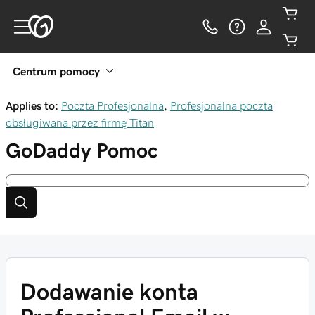
Centrum pomocy
Applies to:
Poczta Profesjonalna
,
Profesjonalna poczta
obsługiwana przez firmę Titan
GoDaddy
Pomoc
Dodawanie konta