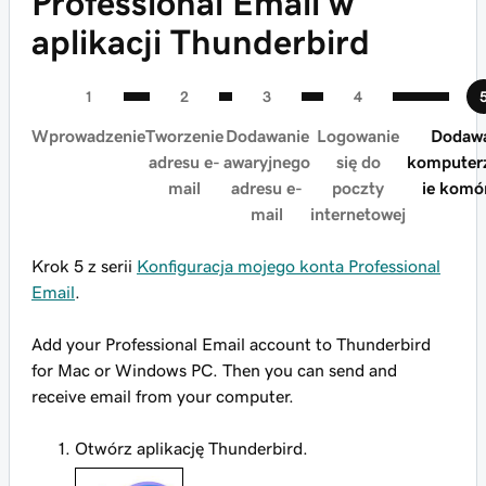
Professional Email w
aplikacji Thunderbird
Wprowadzenie
Tworzenie
Dodawanie
Logowanie
Dodawa
adresu e-
awaryjnego
się do
komputerz
mail
adresu e-
poczty
ie kom
mail
internetowej
Krok 5 z serii
Konfiguracja mojego konta Professional
Email
.
Add your Professional Email account to Thunderbird
for Mac or Windows PC. Then you can send and
receive email from your computer.
Otwórz aplikację Thunderbird.