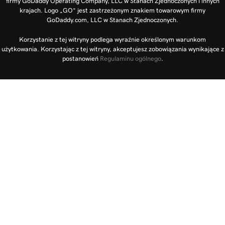
firmy GoDaddy Operating Company, LLC w Stanach Zjednoczonych i innych
krajach. Logo „GO” jest zastrzeżonym znakiem towarowym firmy
GoDaddy.com, LLC w Stanach Zjednoczonych.
Korzystanie z tej witryny podlega wyraźnie określonym warunkom
użytkowania. Korzystając z tej witryny, akceptujesz zobowiązania wynikające z
postanowień
Regulaminu ogólnego
.