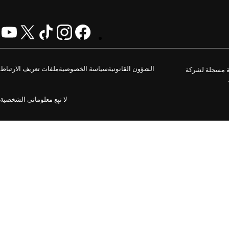
الشؤون القانونية
سياسة الخصوصية
ملفات تعريف الارتباط
GoDaddy O. جميع الحقوق محفوظة. علامة الكلمة GoDaddy هي علامة تجارية مسجلة لشركة
لا تبِع معلوماتي الشخصية