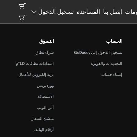
مات
اتصل بنا
المساعدة
تسجيل الدخول
الحساب
التسوق
تسجيل الدخول إلى GoDaddy
شراء نطاق
التجديدات والفوترة
امتدادات نطاقات gTLD
إنشاء حساب
بريد إلكتروني للأعمال
ووردبريس
الاستضافة
أمن الويب
منشئ الشعار
أرقام الهاتف