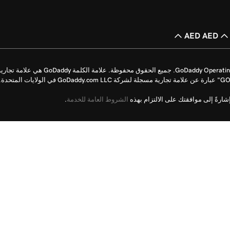
AED AED
حقوق الطبع والنشر © للأعوام من 1999 إلى 2026 محفوظة لشركة perating Company, LLC
رةً إلى موافقتك على الالتزام بهذه
الشروط العامة للخدمة
.