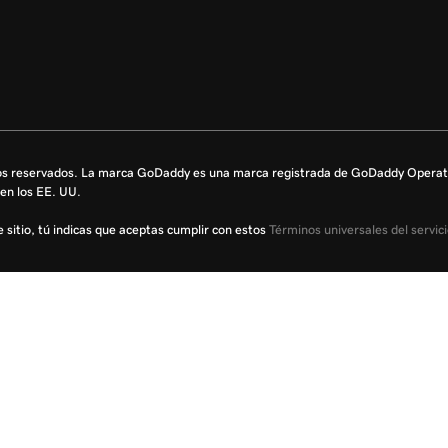
s reservados. La marca GoDaddy es una marca registrada de GoDaddy Operati
en los EE. UU.
te sitio, tú indicas que aceptas cumplir con estos
Términos universales del servic