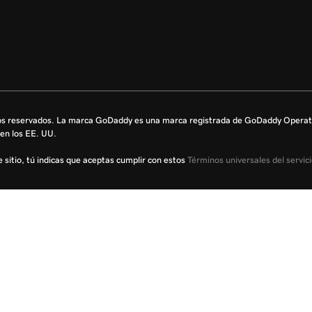
s reservados. La marca GoDaddy es una marca registrada de GoDaddy Operati
en los EE. UU.
te sitio, tú indicas que aceptas cumplir con estos
Términos universales del servic