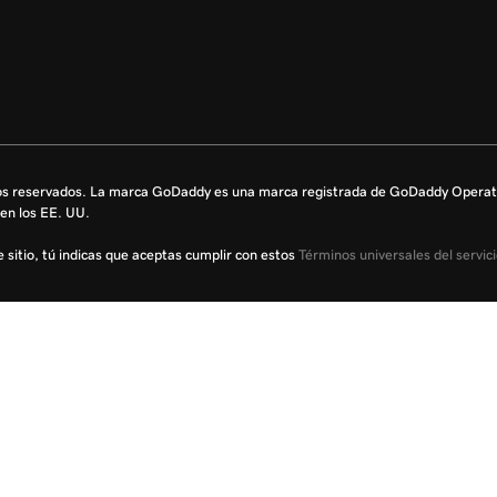
s reservados. La marca GoDaddy es una marca registrada de GoDaddy Operati
en los EE. UU.
te sitio, tú indicas que aceptas cumplir con estos
Términos universales del servic